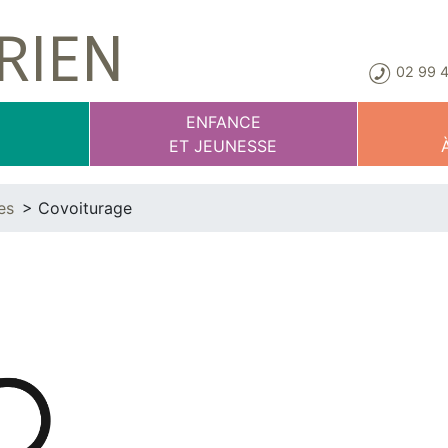
RIEN
02 99 4
E
ENFANCE
T
ET JEUNESSE
es
Covoiturage